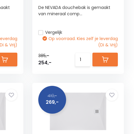
maakt
De NEVADA douchebak is gemaakt
van mineraal comp...
Vergelijk
 leverdag
Op voorraad. Kies zelf je leverdag
Di & Vrij)
(Di & Vrij)
385,-
254,-
410,-
269,-