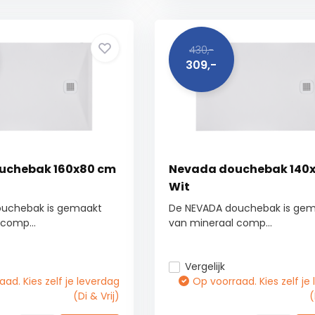
430,-
309,-
uchebak 160x80 cm
Nevada douchebak 140
Wit
ouchebak is gemaakt
De NEVADA douchebak is ge
comp...
van mineraal comp...
Vergelijk
ad. Kies zelf je leverdag
Op voorraad. Kies zelf je
(Di & Vrij)
(