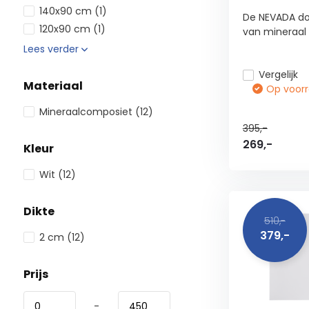
140x90 cm
(1)
De NEVADA d
120x90 cm
(1)
van mineraal 
Lees verder
Vergelijk
Materiaal
Op voorra
Mineraalcomposiet
(12)
395,-
269,-
Kleur
Wit
(12)
Dikte
510,-
379,-
2 cm
(12)
Prijs
-