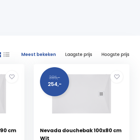
Meest bekeken
Laagste prijs
Hoogste prijs
385,-
254,-
x90 cm
Nevada douchebak 100x80 cm
Wit