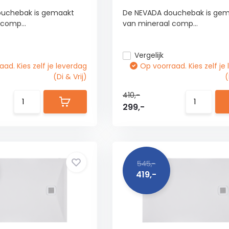
ouchebak is gemaakt
De NEVADA douchebak is ge
comp...
van mineraal comp...
Vergelijk
ad. Kies zelf je leverdag
Op voorraad. Kies zelf je
(Di & Vrij)
(
410,-
299,-
545,-
419,-