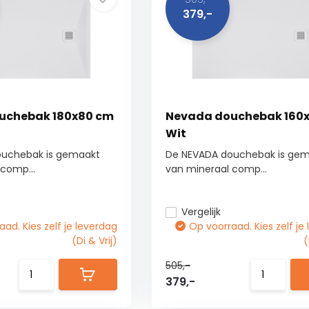
379,-
uchebak 180x80 cm
Nevada douchebak 160
Wit
ouchebak is gemaakt
De NEVADA douchebak is ge
comp...
van mineraal comp...
Vergelijk
ad. Kies zelf je leverdag
Op voorraad. Kies zelf je
(Di & Vrij)
(
505,-
379,-