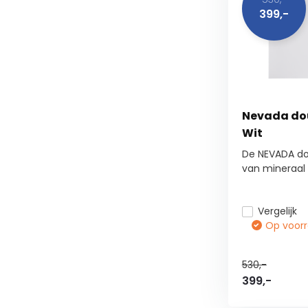
399,-
Nevada do
Wit
De NEVADA d
van mineraal 
Vergelijk
Op voorra
530,-
399,-