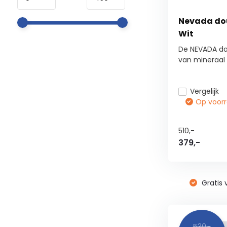
Nevada do
Wit
De NEVADA d
van mineraal 
Vergelijk
Op voorra
510,-
379,-
Gratis 
530,-