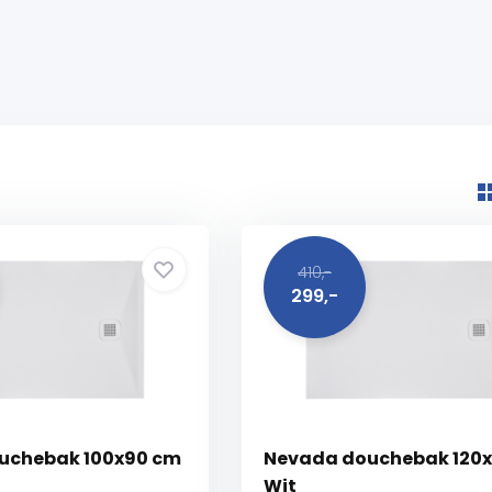
410,-
299,-
uchebak 100x90 cm
Nevada douchebak 120
Wit