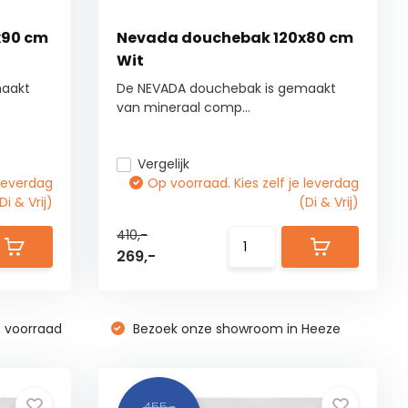
x90 cm
Nevada douchebak 120x80 cm
Wit
maakt
De NEVADA douchebak is gemaakt
van mineraal comp...
Vergelijk
 leverdag
Op voorraad. Kies zelf je leverdag
Di & Vrij)
(Di & Vrij)
410,-
269,-
n voorraad
Bezoek onze showroom in Heeze
455,-