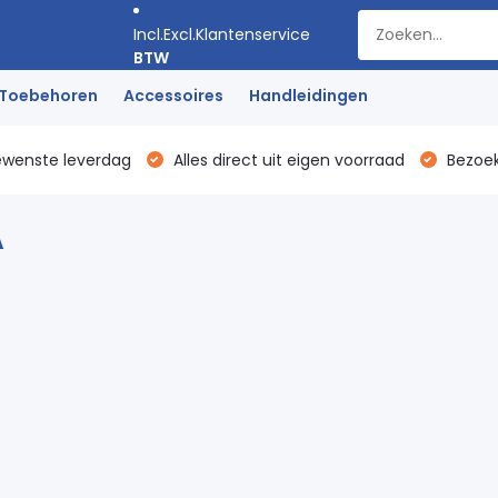
Incl.
Excl.
Klantenservice
BTW
Toebehoren
Accessoires
Handleidingen
ewenste leverdag
Alles direct uit eigen voorraad
Bezoek
A