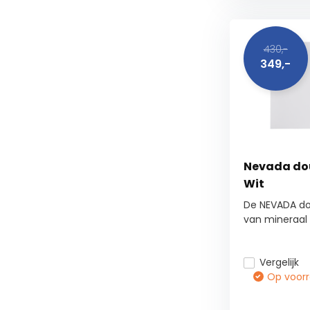
430,-
349,-
Nevada do
Wit
De NEVADA d
van mineraal 
Vergelijk
Op voorra