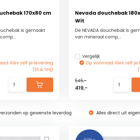
uchebak 170x80 cm
Nevada douchebak 180
Wit
ouchebak is gemaakt
De NEVADA douchebak is ge
comp...
van mineraal comp...
Vergelijk
ad. Kies zelf je leverdag
Op voorraad. Kies zelf je
(Di & Vrij)
(
545,-
419,-
verzonden op gewenste leverdag
Alles direct uit eige
505,-