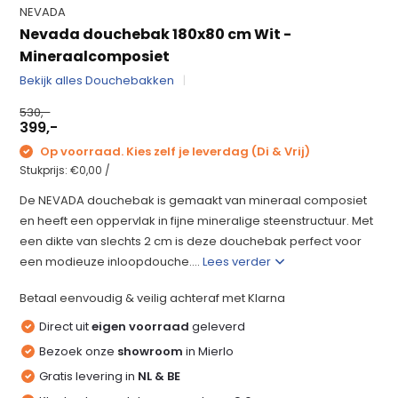
NEVADA
Nevada douchebak 180x80 cm Wit -
Mineraalcomposiet
Bekijk alles Douchebakken
530,-
399,-
Op voorraad. Kies zelf je leverdag (Di & Vrij)
Stukprijs:
€0,00
/
De NEVADA douchebak is gemaakt van mineraal composiet
en heeft een oppervlak in fijne mineralige steenstructuur. Met
een dikte van slechts 2 cm is deze douchebak perfect voor
een modieuze inloopdouche....
Lees verder
Betaal eenvoudig & veilig achteraf met Klarna
Direct uit
eigen voorraad
geleverd
Bezoek onze
showroom
in Mierlo
Gratis levering in
NL & BE