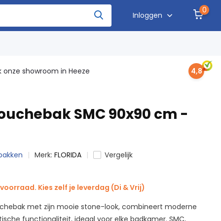
0
Inloggen
 onze showroom in Heeze
4,8
douchebak SMC 90x90 cm -
ebakken
Merk:
FLORIDA
Vergelijk
voorraad. Kies zelf je leverdag (Di & Vrij)
uchebak met zijn mooie stone-look, combineert moderne
ische functionaliteit, ideaal voor elke badkamer. SMC,