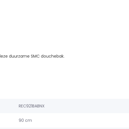
 deze duurzame SMC douchebak.
REC921BABNX
90 cm