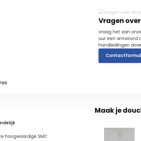
Vragen over
Vraag het aan onze
uur een antwoord o
handleidingen dow
Contactformul
res
Maak je douc
ndelijk
eze hoogwaardige SMC