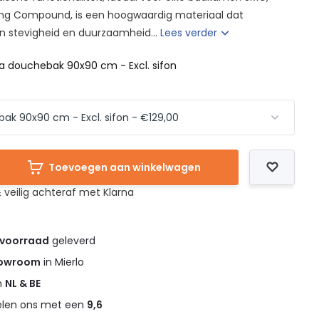
ing Compound, is een hoogwaardig materiaal dat
n stevigheid en duurzaamheid...
Lees verder
da douchebak 90x90 cm - Excl. sifon
Toevoegen aan winkelwagen
 veilig achteraf met Klarna
 voorraad
geleverd
owroom
in Mierlo
in
NL & BE
elen ons met een
9,6