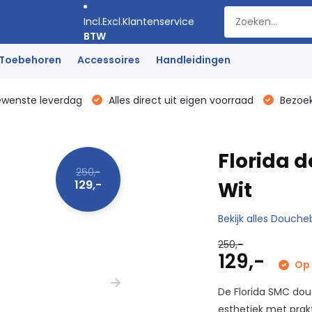
Incl.
Excl.
Klantenservice
BTW
Toebehoren
Accessoires
Handleidingen
ewenste leverdag
Alles direct uit eigen voorraad
Bezoek
Florida 
250,-
129,-
Wit
Bekijk alles Douch
250,-
129,-
Op 
De Florida SMC do
esthetiek met prakt