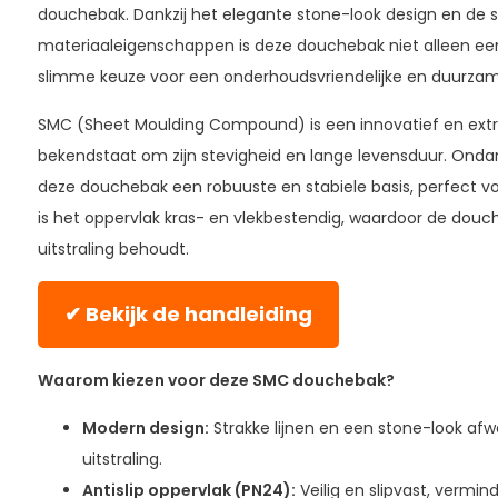
douchebak. Dankzij het elegante stone-look design en de 
materiaaleigenschappen is deze douchebak niet alleen e
slimme keuze voor een onderhoudsvriendelijke en duurza
Florida douchebak 90x90 cm
douchewand 90 cm chroom 
SMC (Sheet Moulding Compound) is een innovatief en extr
te 6mm Solo
Florida douchebak SMC 90x90 c
bekendstaat om zijn stevigheid en lange levensduur. Ondan
olo douchewand 90 cm
douchewand 90 cm - chroom pro
cm - chroom profiel
deze douchebak een robuuste en stabiele basis, perfect voo
284,-
Normaal:
is het oppervlak kras- en vlekbestendig, waardoor de douch
15,-
Je bespaart
(6%
uitstraling behoudt.
269,-
Combideal:
✔ Bekijk de handleiding
winkelwagen
T
Waarom kiezen voor deze SMC douchebak?
Modern design:
Strakke lijnen en een stone-look afwe
uitstraling.
Antislip oppervlak (PN24):
Veilig en slipvast, verminde