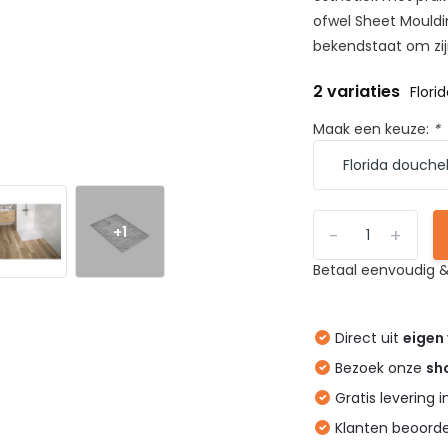
ofwel Sheet Mould
bekendstaat om zij
2 variaties
Flori
Maak een keuze:
*
+1
-
+
Betaal eenvoudig &
Direct uit
eigen
Bezoek onze
sh
Gratis levering 
Klanten beoord