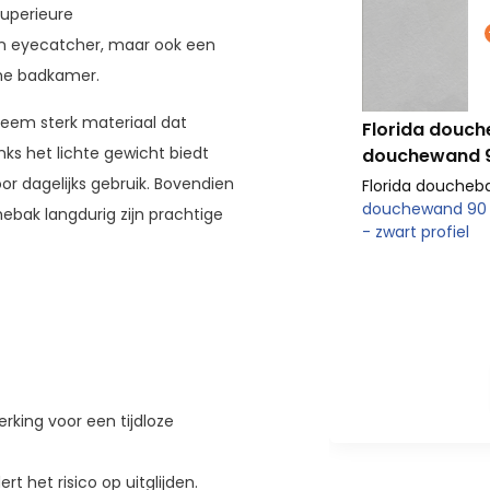
superieure
en eyecatcher, maar ook een
me badkamer.
 + Alicante
profiel
eem sterk materiaal dat
Florida douch
m - Wit +
Alicante 6mm Solo
ks het lichte gewicht biedt
douchewand 9
fiel - Alicante Solo douchewand 90
r dagelijks gebruik. Bovendien
Florida doucheb
douchewand 90 c
284,-
ebak langdurig zijn prachtige
- zwart profiel
 Korting)
15,-
269,-
oevoegen aan winkelwagen
rking voor een tijdloze
rt het risico op uitglijden.