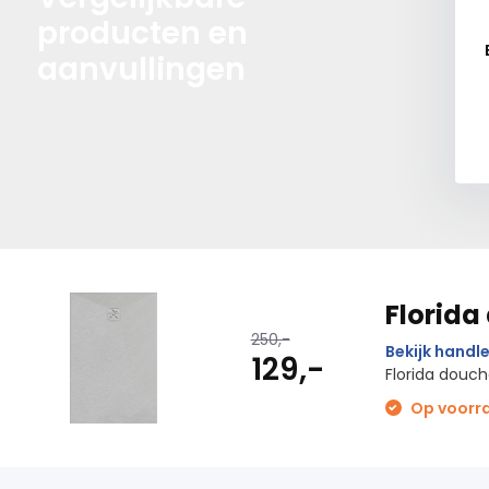
producten en
aanvullingen
Florida
250,-
Bekijk handle
129,-
Florida douch
Op voorraa