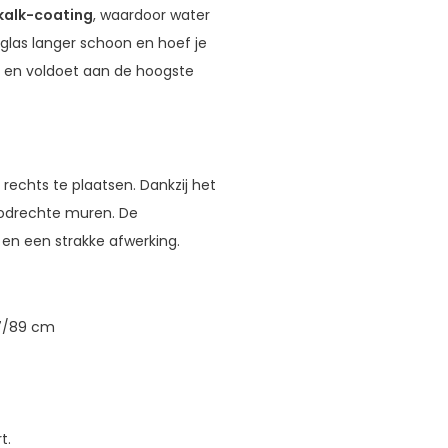
kalk-coating
, waardoor water
 glas langer schoon en hoef je
g en voldoet aan de hoogste
 rechts te plaatsen. Dankzij het
loodrechte muren. De
 en een strakke afwerking.
87/89 cm
t.