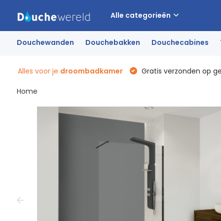
Alle categorieën
Douchewanden
Douchebakken
Douchecabines
Alles voor je
droombadkamer
Gratis verzonden op g
Home