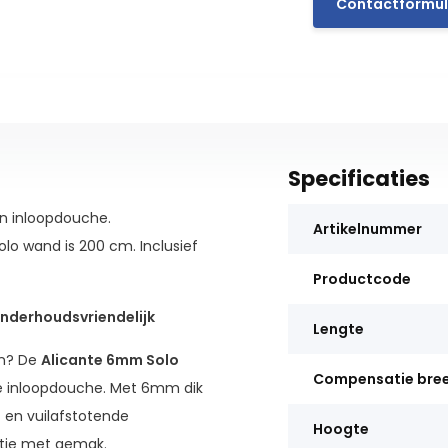
Contactformul
Specificaties
en inloopdouche.
Artikelnummer
lo wand is 200 cm. Inclusief
Productcode
nderhoudsvriendelijk
Lengte
en? De
Alicante 6mm Solo
Compensatie bre
lle inloopdouche. Met 6mm dik
 en vuilafstotende
Hoogte
tie met gemak.