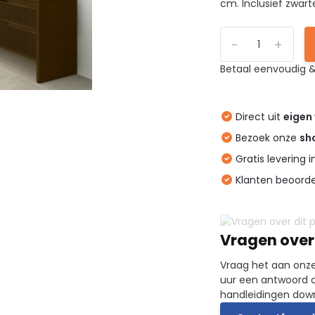
cm. Inclusief zwart
-
+
Betaal eenvoudig &
Direct uit
eigen
Bezoek onze
sh
Gratis levering 
Klanten beoord
Vragen over
Vraag het aan onze
uur een antwoord o
handleidingen dow