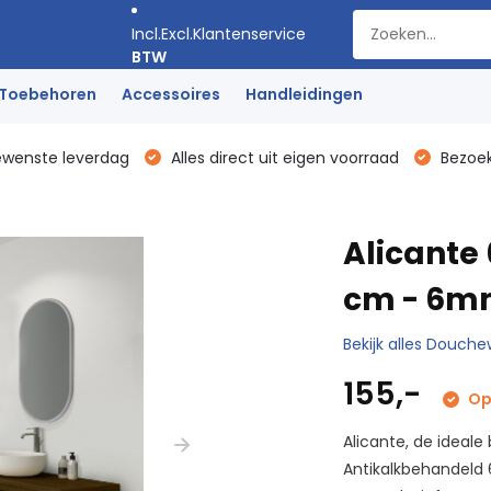
Incl.
Excl.
Klantenservice
BTW
Toebehoren
Accessoires
Handleidingen
ewenste leverdag
Alles direct uit eigen voorraad
Bezoek
Alicante
cm - 6mm
Bekijk alles Douc
155,-
Op 
Alicante, de ideal
Antikalkbehandeld 