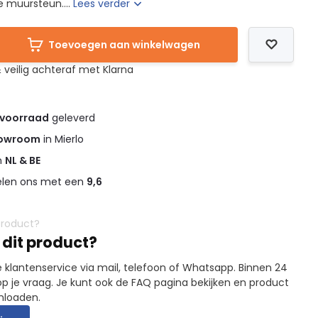
e muursteun....
Lees verder
Toevoegen aan winkelwagen
 veilig achteraf met Klarna
 voorraad
geleverd
owroom
in Mierlo
in
NL & BE
elen ons met een
9,6
 dit product?
 klantenservice via mail, telefoon of Whatsapp. Binnen 24
p je vraag. Je kunt ook de FAQ pagina bekijken en product
nloaden.