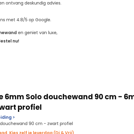
t en ontvang deskundig advies.
ns met 4.8/5 op Google.
chewand
en geniet van luxe,
estel nu!
te 6mm Solo douchewand 90 cm - 
wart profiel
iding >
o douchewand 90 cm - zwart profiel
d. Kies zelf je leverdag (Di & Vrij)