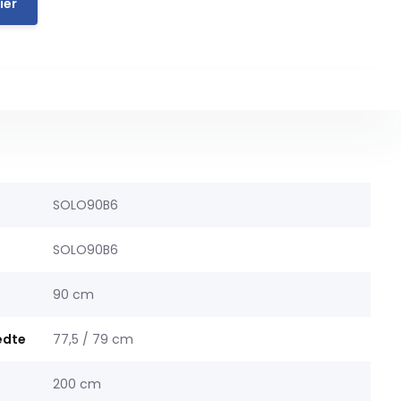
ier
SOLO90B6
SOLO90B6
90 cm
edte
77,5 / 79 cm
200 cm