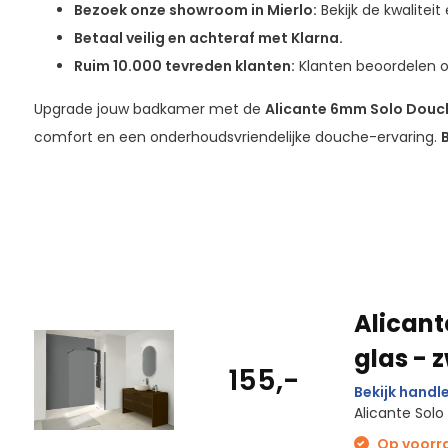
Bezoek onze showroom in Mierlo:
Bekijk de kwalitei
Betaal veilig en achteraf met Klarna.
Ruim 10.000 tevreden klanten:
Klanten beoordelen o
Upgrade jouw badkamer met de
Alicante 6mm Solo Dou
comfort en een onderhoudsvriendelijke douche-ervaring.
B
Alican
glas - z
155,-
Bekijk handle
Alicante Sol
Op voorraa