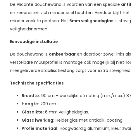
De Alicante douchewand is voorzien van een speciale
anti
en zeepresten zich minder snel hechten. Hierdoor blijft het
minder vaak te poetsen. Het
6mm veiligheidsglas
is stevi
veiligheidsnormen.
Eenvoudige installatie
De douchewand is
omkeerbaar
en daardoor zowel links als
verstelbare muurprofiel is montage ook mogelijk bij niet-
meegeleverde stabilisatiestang zorgt voor extra stevigheid
Technische specificaties
Breedte:
90 cm - werkelijke afmeting (min./max.) 
Hoogte:
200 cm.
Glasdikte:
6 mm veiligheidsglas.
Glasafwerking:
Helder glas met antikalk-coating.
Profielmateriaal:
Hoogwaardig aluminium, kleur zwar