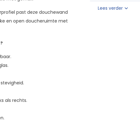
Lees verder
uurprofiel past deze douchewand
lijke en open doucheruimte met
d?
baar.
las.
stevigheid.
ks als rechts.
n.