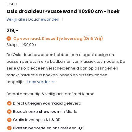
OSLO
Oslo draaideur+vaste wand 110x80 cm - hoek
Bekijk alles Douchewanden
219,-
Op voorraad. Kies zelf je leverdag (Di & Vrij)
Stukprijs:
€0,00
/
De Oslo douchewanden hebben een elegant design en
passen perfect in elke badkamer, van klassiek tot modern. De
serie Oslo biedt een verscheidenheid aan oplossingen en
maakt installatie in hoeken, nissen en tussenwanden
mogelijk....
Lees verder
Betaal eenvoudig & veilig achteraf met Klarna
Direct uit
eigen voorraad
geleverd
Bezoek onze
showroom
in Mierlo
Gratis levering in
NL & BE
Klanten beoordelen ons met een
9,6