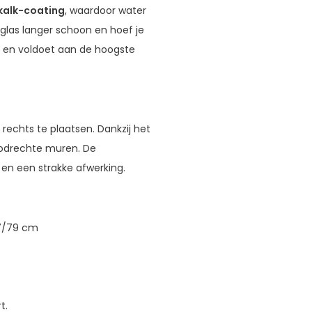
kalk-coating
, waardoor water
 glas langer schoon en hoef je
g en voldoet aan de hoogste
 rechts te plaatsen. Dankzij het
loodrechte muren. De
 en een strakke afwerking.
77/79 cm
t.