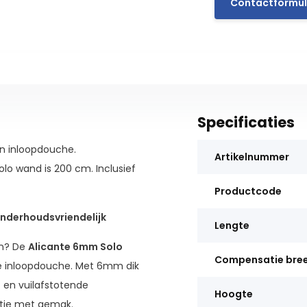
Contactformul
Specificaties
en inloopdouche.
Artikelnummer
lo wand is 200 cm. Inclusief
Productcode
nderhoudsvriendelijk
Lengte
en? De
Alicante 6mm Solo
Compensatie bre
lle inloopdouche. Met 6mm dik
 en vuilafstotende
Hoogte
tie met gemak.