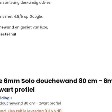
t en ontvang deskundig advies.
ns met 4.8/5 op Google.
chewand
en geniet van luxe,
estel nu!
te 6mm Solo douchewand 80 cm - 
wart profiel
iding >
o douchewand 80 cm - zwart profiel
d. Kies zelf je leverdag (Di & Vrij)