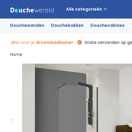
Alle categorieën
Douchewanden
Douchebakken
Douchecabines
Alles voor je
droombadkamer
Gratis verzonden op g
Home