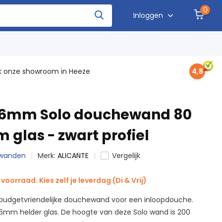
0
Inloggen
 onze showroom in Heeze
4,8
e 6mm Solo douchewand 80
 glas - zwart profiel
hewanden
Merk:
ALICANTE
Vergelijk
voorraad. Kies zelf je leverdag (Di & Vrij)
e budgetvriendelijke douchewand voor een inloopdouche.
6mm helder glas. De hoogte van deze Solo wand is 200