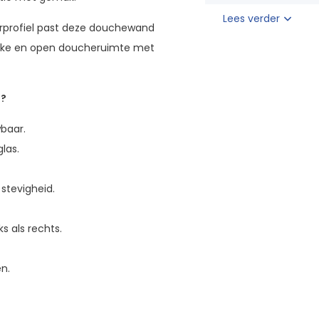
Lees verder
uurprofiel past deze douchewand
lijke en open doucheruimte met
d?
baar.
las.
stevigheid.
ks als rechts.
n.