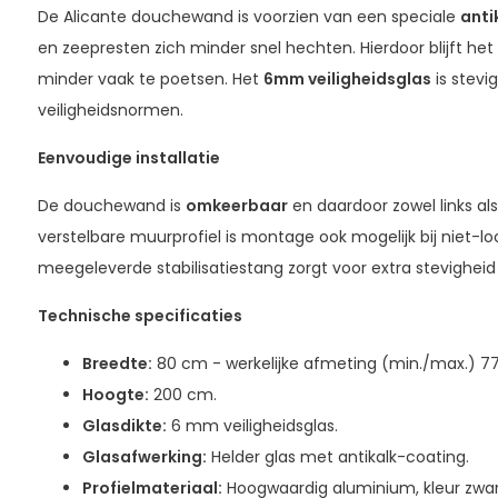
De Alicante douchewand is voorzien van een speciale
anti
en zeepresten zich minder snel hechten. Hierdoor blijft het
minder vaak te poetsen. Het
6mm veiligheidsglas
is stevi
veiligheidsnormen.
Eenvoudige installatie
De douchewand is
omkeerbaar
en daardoor zowel links als
verstelbare muurprofiel is montage ook mogelijk bij niet-
meegeleverde stabilisatiestang zorgt voor extra stevigheid
Technische specificaties
Breedte:
80 cm - werkelijke afmeting (min./max.) 
Hoogte:
200 cm.
Glasdikte:
6 mm veiligheidsglas.
Glasafwerking:
Helder glas met antikalk-coating.
Profielmateriaal:
Hoogwaardig aluminium, kleur zwar