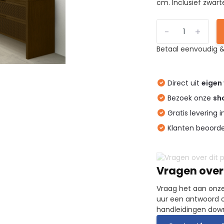
cm. Inclusief zwart
-
+
Betaal eenvoudig &
Direct uit
eigen
Bezoek onze
sh
Gratis levering 
Klanten beoord
Vragen over
Vraag het aan onze
uur een antwoord o
handleidingen dow