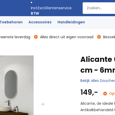
Incl.
Excl.
Klantenservice
BTW
Toebehoren
Accessoires
Handleidingen
ewenste leverdag
Alles direct uit eigen voorraad
Bezoek
Alicant
cm - 6mm
Bekijk alles Douc
149,-
Op 
Alicante, de ideal
Antikalkbehandeld 