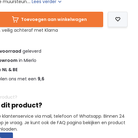
e muursteun....
Lees verder
Toevoegen aan winkelwagen
 veilig achteraf met Klarna
 voorraad
geleverd
owroom
in Mierlo
in
NL & BE
elen ons met een
9,6
 dit product?
 klantenservice via mail, telefoon of Whatsapp. Binnen 24
p je vraag. Je kunt ook de FAQ pagina bekijken en product
nloaden.