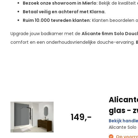
Bezoek onze showroom in Mierlo:
Bekijk de kwalitei
Betaal veilig en achteraf met Klarna.
Ruim 10.000 tevreden klanten:
Klanten beoordelen o
Upgrade jouw badkamer met de
Alicante 6mm Solo Dou
comfort en een onderhoudsvriendelijke douche-ervaring.
B
Alican
glas - z
149,-
Bekijk handle
Alicante Sol
Op voorraa