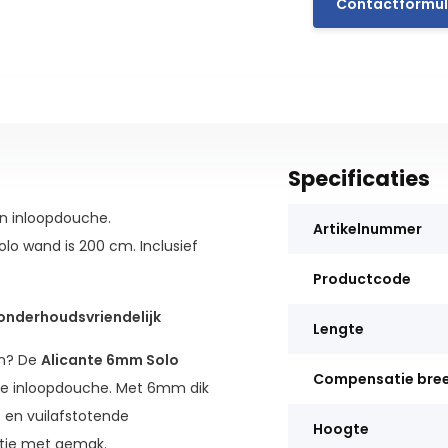
Contactformul
Specificaties
en inloopdouche.
Artikelnummer
lo wand is 200 cm. Inclusief
Productcode
onderhoudsvriendelijk
Lengte
en? De
Alicante 6mm Solo
Compensatie bre
olle inloopdouche. Met 6mm dik
 en vuilafstotende
Hoogte
tie met gemak.