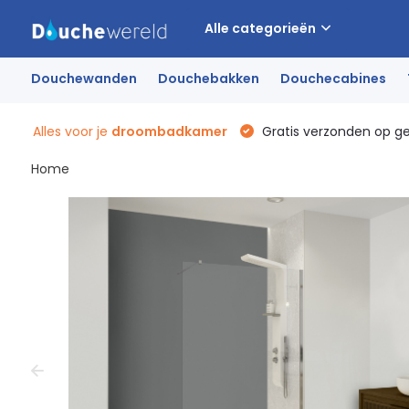
Alle categorieën
Douchewanden
Douchebakken
Douchecabines
Alles voor je
droombadkamer
Gratis verzonden op g
Home