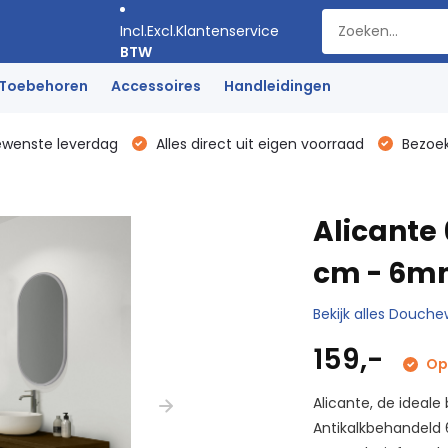
Incl.
Excl.
Klantenservice
BTW
Toebehoren
Accessoires
Handleidingen
ewenste leverdag
Alles direct uit eigen voorraad
Bezoek
Alicante
cm - 6mm
Bekijk alles Douc
159,-
Op 
Alicante, de ideal
Antikalkbehandeld 