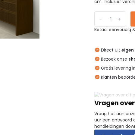
cm. Inclusief verc
-
+
Betaal eenvoudig &
Direct uit
eigen
Bezoek onze
sh
Gratis levering 
Klanten beoord
Vragen over
Vraag het aan onze
uur een antwoord o
handleidingen dow