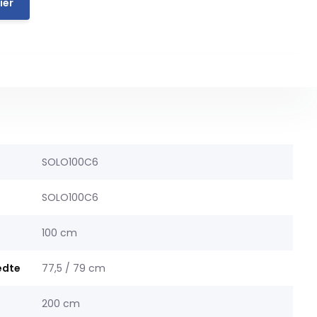
ier
SOLO100C6
SOLO100C6
100 cm
edte
77,5 / 79 cm
200 cm