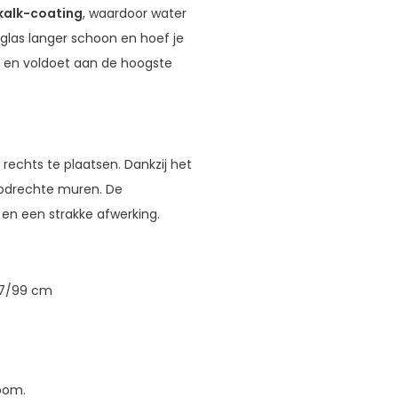
kalk-coating
, waardoor water
 glas langer schoon en hoef je
g en voldoet aan de hoogste
 rechts te plaatsen. Dankzij het
loodrechte muren. De
 en een strakke afwerking.
97/99 cm
oom.