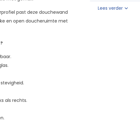
Lees verder
uurprofiel past deze douchewand
lijke en open doucheruimte met
d?
baar.
las.
stevigheid.
ks als rechts.
n.