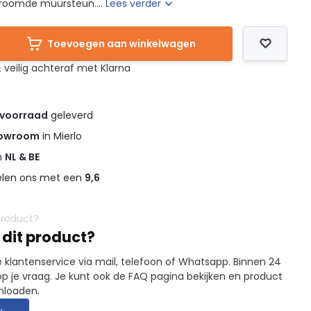
hroomde muursteun....
Lees verder
Toevoegen aan winkelwagen
 veilig achteraf met Klarna
 voorraad
geleverd
owroom
in Mierlo
in
NL & BE
elen ons met een
9,6
 dit product?
 klantenservice via mail, telefoon of Whatsapp. Binnen 24
p je vraag. Je kunt ook de FAQ pagina bekijken en product
nloaden.