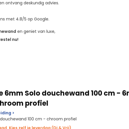
t en ontvang deskundig advies.
ns met 4.8/5 op Google.
chewand
en geniet van luxe,
estel nu!
te 6mm Solo douchewand 100 cm - 
chroom profiel
iding >
o douchewand 100 cm - chroom profiel
d. Kies zelf je leverdag (Di & Vrij)